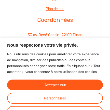
Plan de site
Coordonnées
33 av. René Cassin, 22100 Dinan
Nous respectons votre vie privée.
06 03 06 87 36
Nous utilisons des cookies pour améliorer votre expérience
contact@matim-performance.fr
de navigation, diffuser des publicités ou des contenus
personnalisés et analyser notre trafic. En cliquant sur « Tout
accepter », vous consentez à notre utilisation des cookies.
Accepter tout
© 2023 MaTim Performance - MicroLab - Micro-courants -
WebXpert
Personnaliser