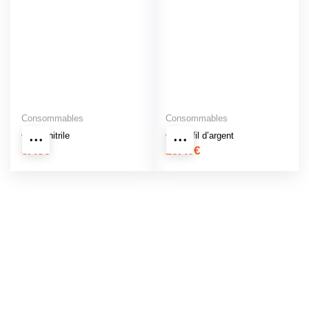
Consommables
Consommables
Gants nitrile
Gants fil d’argent
8.40
€
29.40
€