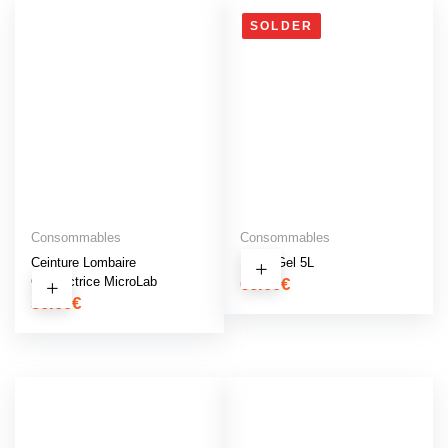
SOLDER
Consommables
Consommables
Ceinture Lombaire
Micro Gel 5L
Conductrice MicroLab
60.00
€
50.00
€